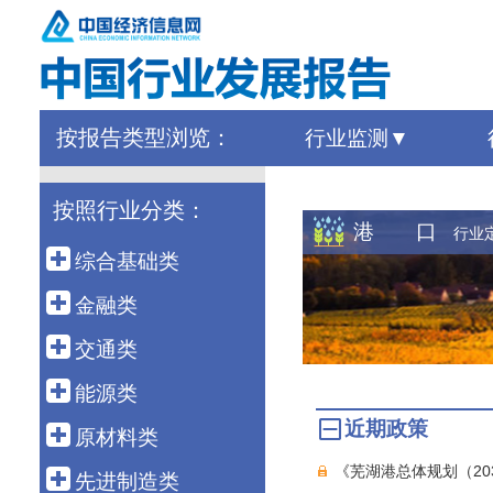
按报告类型浏览：
行业监测
按照行业分类：
港 口
行业
综合基础类
宏 观
金融类
外 贸
金 融
交通类
农 业
保 险
港 口
能源类
建 筑
债 券
近期政策
高速铁路
石油天然气
原材料类
房 地 产
银行同业
公路运输
《芜湖港总体规划（20
煤 炭
建 材
先进制造类
海洋经济