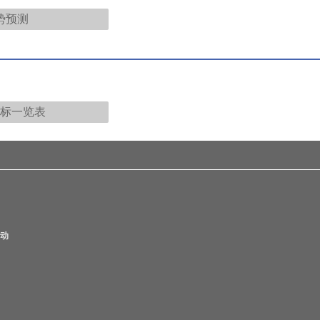
势预测
标一览表
动