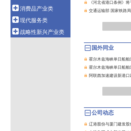
科技金融
航空运输
《河北省港口条例》将于
电 力
钢 铁
船 舶
消费品产业类
融资租赁
交通运输部 国家铁路局
新 能 源
有 色
汽 车
轻工造纸
现代服务类
资产管理
核 电
石 化
机 械
纺织服装
批发零售
战略性新兴产业类
化 工
工程机械
医 药
电子商务
新 材 料
国外同业
电力设备
食 品
物 流
生物产业
通信设备
智能家电
霍尔木兹海峡单日船舶
旅 游
绿色环保
电子信息
霍尔木兹海峡单日船舶
养 老
高端装备
阿联酋加速建设新港口
健康医疗
数字创意
教育培训
共享经济
文化传媒
新能源汽车
游戏产业
新一代信息技术
公司动态
软件产业
辽港股份与厦门建发股