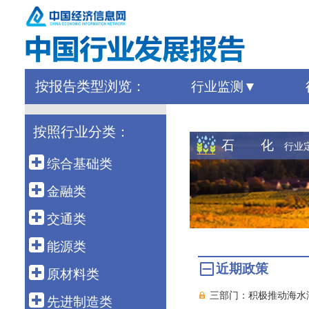
按报告类型浏览：
行业监测
按照行业分类：
石 化
行业
综合基础类
宏 观
金融类
外 贸
金 融
交通类
农 业
保 险
港 口
能源类
建 筑
债 券
近期政策
高速铁路
石油天然气
原材料类
房 地 产
银行同业
公路运输
三部门：积极推动海水
煤 炭
建 材
先进制造类
海洋经济