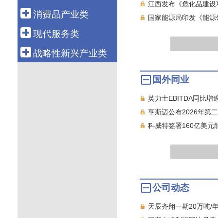
科技金融
航空运输
江西发布《危化品建设
电 力
钢 铁
船 舶
消费品产业类
融资租赁
国家能源局印发《能源领域
新 能 源
有 色
汽 车
轻工造纸
现代服务类
资产管理
核 电
石 化
机 械
纺织服装
批发零售
战略性新兴产业类
化 工
工程机械
医 药
电子商务
新 材 料
国外同业
电力设备
食 品
物 流
生物产业
通信设备
智能家电
英力士EBITDA同比增逾
旅 游
绿色环保
电子信息
亨斯迈公布2026年第
养 老
高端装备
科威特签署160亿美
健康医疗
数字创意
教育培训
共享经济
文化传媒
新能源汽车
游戏产业
新一代信息技术
公司动态
软件产业
天辰齐翔一期20万吨/