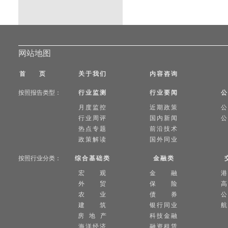
网站地图
首 页
关于我们
内容咨询
按照报告类型：
行业监测
行业要闻
公
月度监控
近期政策
公
行业周评
国内新闻
公
热点专题
前沿技术
政策解读
国外同业
按照行业分类：
综合基础类
金融类
宏 观
金 融
外 贸
保 险
高
农 业
债 券
公
建 筑
银行同业
航
房 地 产
科技金融
海洋经济
融资租赁