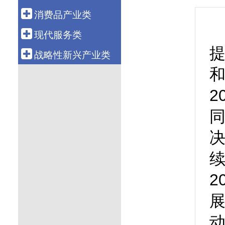
科技金融
航空运输
电 力
钢 铁
船 舶
消费品产业类
融资租赁
新 能 源
2
有 色
汽 车
轻工造纸
现代服务类
资产管理
核 电
石 化
机 械
纺织服装
批发零售
战略性新兴产业类
化 工
工程机械
医 药
和
电子商务
新 材 料
电力设备
食 品
物 流
2
生物产业
通信设备
智能家电
旅 游
绿色环保
电子信息
养 老
高端装备
健康医疗
数字创意
教育培训
共享经济
文化传媒
2
新能源汽车
游戏产业
新一代信息技术
展
软件产业
动