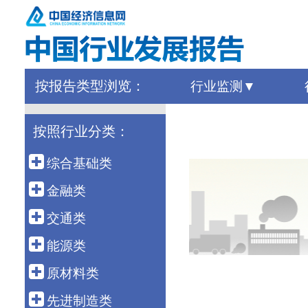
按报告类型浏览：
行业监测
按照行业分类：
综合基础类
宏 观
金融类
外 贸
金 融
交通类
农 业
保 险
港 口
能源类
建 筑
债 券
高速铁路
石油天然气
原材料类
房 地 产
银行同业
公路运输
煤 炭
建 材
先进制造类
海洋经济