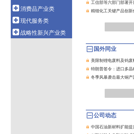
科技金融
航空运输
工信部等六部门部署开
电 力
钢 铁
船 舶
消费品产业类
融资租赁
精细化工关键产品创新
新 能 源
有 色
汽 车
轻工造纸
现代服务类
资产管理
核 电
石 化
机 械
纺织服装
批发零售
战略性新兴产业类
化 工
工程机械
医 药
电子商务
新 材 料
国外同业
电力设备
食 品
物 流
生物产业
通信设备
智能家电
美限制锂电废料及钨废
旅 游
绿色环保
电子信息
特朗普签令：进口多晶
养 老
高端装备
冬季风暴袭击最大铜产
健康医疗
数字创意
教育培训
共享经济
文化传媒
新能源汽车
游戏产业
新一代信息技术
公司动态
软件产业
中国石油新材料扩能提