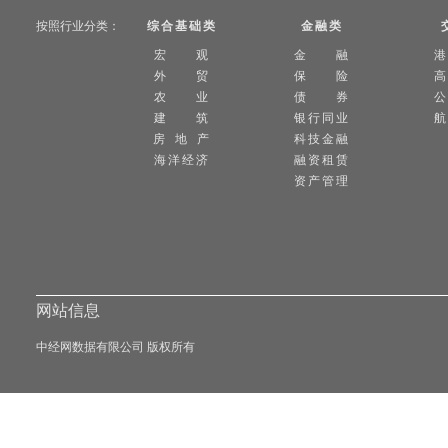
按照行业分类：
综合基础类
金融类
宏 观
金 融
外 贸
保 险
高
农 业
债 券
公
建 筑
银行同业
航
房 地 产
科技金融
海洋经济
融资租赁
资产管理
网站信息
中经网数据有限公司 版权所有