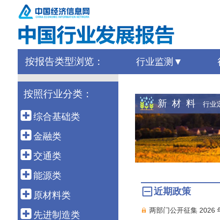
按报告类型浏览：
行业监测
按照行业分类：
新 材 料
行业
综合基础类
宏 观
金融类
外 贸
金 融
交通类
农 业
保 险
港 口
能源类
建 筑
债 券
近期政策
高速铁路
石油天然气
原材料类
房 地 产
银行同业
公路运输
两部门公开征集 202
煤 炭
建 材
先进制造类
海洋经济