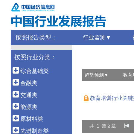
按照报告类型：
行业监测
按照行业分类：
综合基础类
趋势预测
教育
宏 观
金融类
外 贸
金 融
交通类
教育培训行业关键
农 业
保 险
港 口
能源类
建 筑
债 券
高速铁路
石油天然气
原材料类
房 地 产
银行同业
共
1
篇文章
公路运输
煤 炭
建 材
先进制造类
海洋经济