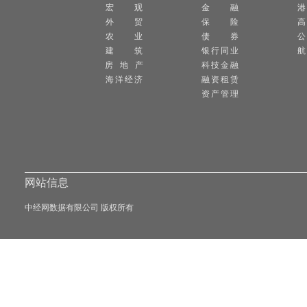
宏 观
金 融
外 贸
保 险
高
农 业
债 券
公
建 筑
银行同业
航
房 地 产
科技金融
海洋经济
融资租赁
资产管理
网站信息
中经网数据有限公司 版权所有