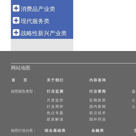
科技金融
航空运输
电 力
钢 铁
船 舶
消费品产业类
融资租赁
新 能 源
有 色
汽 车
轻工造纸
现代服务类
资产管理
核 电
石 化
机 械
纺织服装
批发零售
战略性新兴产业类
化 工
工程机械
医 药
电子商务
新 材 料
电力设备
食 品
物 流
生物产业
通信设备
智能家电
旅 游
绿色环保
网站地图
电子信息
养 老
高端装备
首 页
关于我们
内容咨询
健康医疗
数字创意
按照报告类型：
行业监测
行业要闻
公
教育培训
共享经济
月度监控
近期政策
公
文化传媒
新能源汽车
行业周评
国内新闻
公
热点专题
前沿技术
游戏产业
新一代信息技术
政策解读
国外同业
软件产业
按照行业分类：
综合基础类
金融类