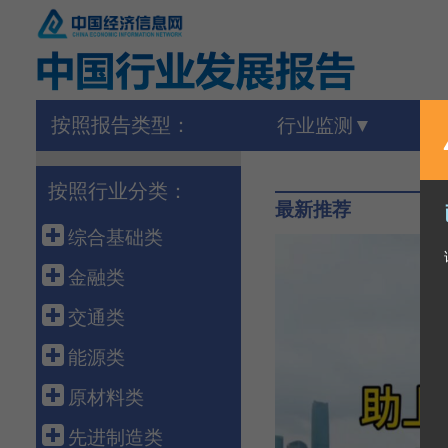
按照报告类型：
行业监测
按照行业分类：
最新推荐
综合基础类
宏 观
金融类
外 贸
金 融
交通类
农 业
保 险
港 口
能源类
建 筑
债 券
高速铁路
石油天然气
原材料类
房 地 产
银行同业
公路运输
煤 炭
建 材
先进制造类
海洋经济