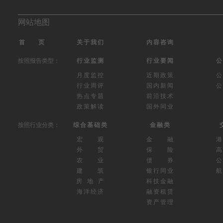
网站地图
首 页
关于我们
内容咨询
按照报告类型：
行业监测
行业要闻
公
月度监控
近期政策
公
行业周评
国内新闻
公
热点专题
前沿技术
政策解读
国外同业
按照行业分类：
综合基础类
金融类
宏 观
金 融
外 贸
保 险
高
农 业
债 券
公
建 筑
银行同业
航
房 地 产
科技金融
海洋经济
融资租赁
资产管理