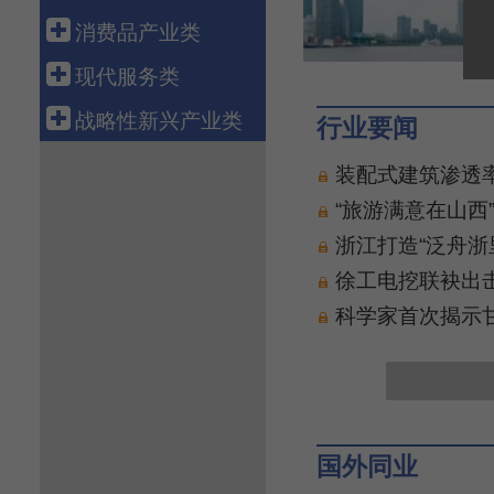
科技金融
航空运输
电 力
钢 铁
船 舶
消费品产业类
融资租赁
新 能 源
有 色
汽 车
轻工造纸
现代服务类
资产管理
核 电
石 化
机 械
纺织服装
批发零售
战略性新兴产业类
行业要闻
化 工
工程机械
医 药
电子商务
新 材 料
装配式建筑渗透率
电力设备
食 品
物 流
生物产业
“旅游满意在山西
通信设备
智能家电
旅 游
绿色环保
浙江打造“泛舟浙
电子信息
养 老
高端装备
徐工电挖联袂出
健康医疗
数字创意
科学家首次揭示
教育培训
共享经济
文化传媒
新能源汽车
游戏产业
新一代信息技术
软件产业
国外同业