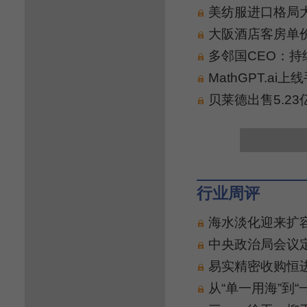
美纺服进口格局大
大阪酒店客房单价
多邻国CEO：持
MathGPT.a
贝莱德出售5.2
行业周评
海水淡化迎来扩
中央政治局会议
易实精密收购恒
从“单一用海”到