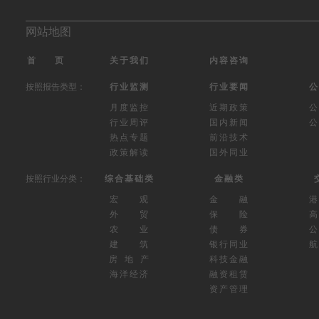
网站地图
首 页
关于我们
内容咨询
按照报告类型：
行业监测
行业要闻
公
月度监控
近期政策
公
行业周评
国内新闻
公
热点专题
前沿技术
政策解读
国外同业
按照行业分类：
综合基础类
金融类
宏 观
金 融
外 贸
保 险
高
农 业
债 券
公
建 筑
银行同业
航
房 地 产
科技金融
海洋经济
融资租赁
资产管理