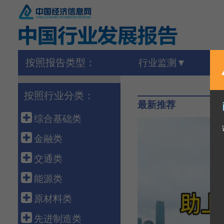
按照报告类型：
行业监测
按照行业分类：
最新推荐
综合基础类
宏 观
金融类
外 贸
金 融
交通类
农 业
保 险
港 口
能源类
建 筑
债 券
高速铁路
石油天然气
原材料类
房 地 产
银行同业
公路运输
煤 炭
建 材
先进制造类
海洋经济