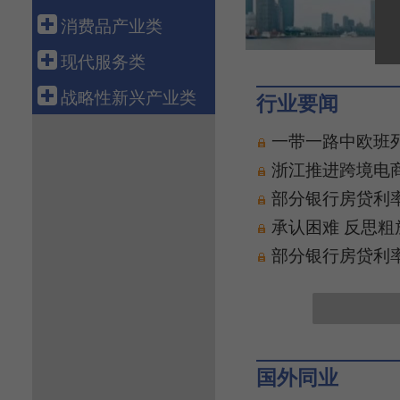
科技金融
航空运输
电 力
钢 铁
船 舶
消费品产业类
融资租赁
新 能 源
有 色
汽 车
轻工造纸
现代服务类
资产管理
核 电
石 化
机 械
纺织服装
批发零售
战略性新兴产业类
行业要闻
化 工
工程机械
医 药
电子商务
新 材 料
一带一路中欧班
电力设备
食 品
物 流
生物产业
浙江推进跨境电
通信设备
智能家电
旅 游
绿色环保
部分银行房贷利率
电子信息
养 老
高端装备
承认困难 反思粗
健康医疗
数字创意
部分银行房贷利率
教育培训
共享经济
文化传媒
新能源汽车
游戏产业
新一代信息技术
软件产业
国外同业