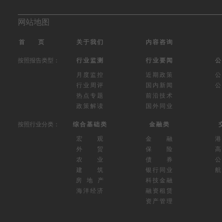
网站地图
首 页
关于我们
内容咨询
按照报告类型：
行业监测
行业要闻
公
月度监控
近期政策
公
行业周评
国内新闻
公
热点专题
前沿技术
政策解读
国外同业
按照行业分类：
综合基础类
金融类
宏 观
金 融
外 贸
保 险
高
农 业
债 券
公
建 筑
银行同业
航
房 地 产
科技金融
海洋经济
融资租赁
资产管理