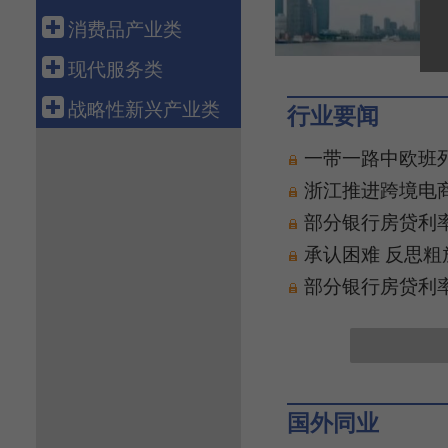
科技金融
航空运输
电 力
钢 铁
船 舶
消费品产业类
融资租赁
新 能 源
有 色
汽 车
轻工造纸
现代服务类
资产管理
核 电
石 化
机 械
纺织服装
批发零售
战略性新兴产业类
行业要闻
化 工
工程机械
医 药
电子商务
新 材 料
一带一路中欧班
电力设备
食 品
物 流
生物产业
浙江推进跨境电
通信设备
智能家电
旅 游
绿色环保
部分银行房贷利率
电子信息
养 老
高端装备
承认困难 反思粗
健康医疗
数字创意
部分银行房贷利率
教育培训
共享经济
文化传媒
新能源汽车
游戏产业
新一代信息技术
软件产业
国外同业