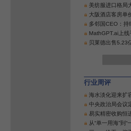
美纺服进口格局大
大阪酒店客房单价
多邻国CEO：持
MathGPT.a
贝莱德出售5.2
行业周评
海水淡化迎来扩
中央政治局会议
易实精密收购恒
从“单一用海”到