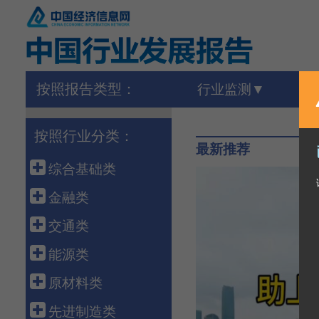
按照报告类型：
行业监测
按照行业分类：
最新推荐
综合基础类
宏 观
金融类
外 贸
金 融
交通类
农 业
保 险
港 口
能源类
建 筑
债 券
高速铁路
石油天然气
原材料类
房 地 产
银行同业
公路运输
煤 炭
建 材
先进制造类
海洋经济