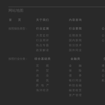
网站地图
首 页
关于我们
内容咨询
按照报告类型：
行业监测
行业要闻
公
月度监控
近期政策
公
行业周评
国内新闻
公
热点专题
前沿技术
政策解读
国外同业
按照行业分类：
综合基础类
金融类
宏 观
金 融
外 贸
保 险
高
农 业
债 券
公
建 筑
银行同业
航
房 地 产
科技金融
海洋经济
融资租赁
资产管理