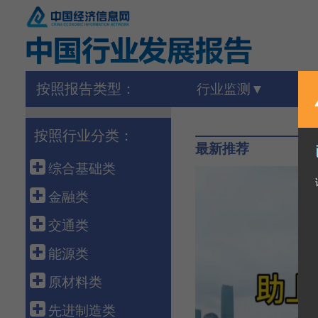
按照报告类型：
行业监测
按照行业分类：
最新推荐
综合基础类
宏 观
金融类
外 贸
金 融
交通类
农 业
保 险
港 口
能源类
建 筑
债 券
高速铁路
石油天然气
原材料类
房 地 产
银行同业
公路运输
煤 炭
建 材
先进制造类
海洋经济