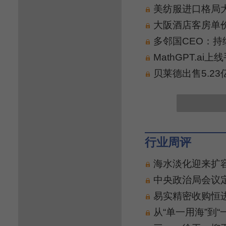
美纺服进口格局大
大阪酒店客房单价
多邻国CEO：持
MathGPT.a
贝莱德出售5.2
行业周评
海水淡化迎来扩
中央政治局会议
易实精密收购恒
从“单一用海”到