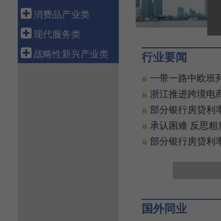
科技金融
航空运输
电 力
钢 铁
船 舶
消费品产业类
融资租赁
新 能 源
有 色
汽 车
轻工造纸
现代服务类
资产管理
核 电
石 化
机 械
纺织服装
批发零售
战略性新兴产业类
行业要闻
化 工
工程机械
医 药
电子商务
新 材 料
一带一路中欧班
电力设备
食 品
物 流
生物产业
浙江推进跨境电
通信设备
智能家电
旅 游
绿色环保
部分银行房贷利率
电子信息
养 老
高端装备
承认困难 反思粗
健康医疗
数字创意
部分银行房贷利率
教育培训
共享经济
文化传媒
新能源汽车
游戏产业
新一代信息技术
软件产业
国外同业