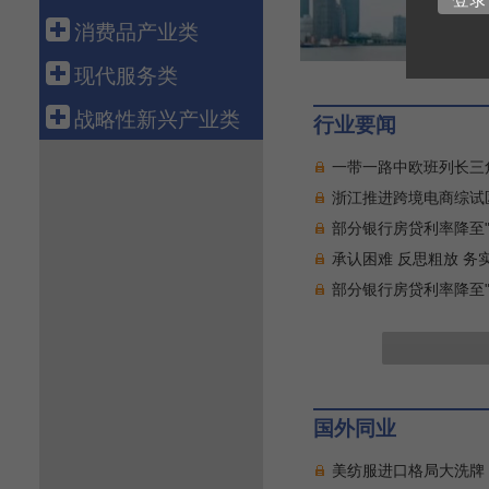
科技金融
航空运输
电 力
钢 铁
船 舶
消费品产业类
融资租赁
新 能 源
有 色
汽 车
轻工造纸
现代服务类
资产管理
核 电
石 化
机 械
纺织服装
批发零售
战略性新兴产业类
行业要闻
化 工
工程机械
医 药
电子商务
新 材 料
一带一路中欧班列长三
电力设备
食 品
物 流
生物产业
浙江推进跨境电商综试
通信设备
智能家电
旅 游
部分银行房贷利率降至"
绿色环保
电子信息
承认困难 反思粗放 
养 老
高端装备
部分银行房贷利率降至"
健康医疗
数字创意
教育培训
共享经济
文化传媒
新能源汽车
游戏产业
新一代信息技术
国外同业
软件产业
美纺服进口格局大洗牌！