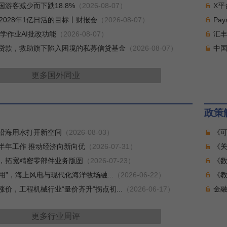
游客减少而下跌18.8%
（2026-08-07）
X平
2028年1亿日活的目标丨财报会
（2026-08-07）
Pa
写数学作业AI批改功能
（2026-08-07）
汇丰
美元贷款，救助旗下陷入困境的私募信贷基金
（2026-08-07）
中国
更多
国外同业
政策
沿海用水打开新空间
（2026-08-03）
《可
半年工作 推动经济向新向优
（2026-07-31）
《关
，拓宽精密零部件业务版图
（2026-07-23）
《
用”，海上风电与现代化海洋牧场融...
（2026-06-22）
《教
价，工程机械行业“量价齐升”拐点初...
（2026-06-17）
金融
更多
行业周评