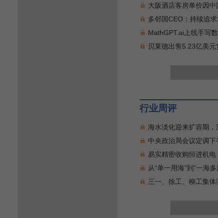
大阪酒店客房单价因中国
多邻国CEO：持续追求
MathGPT.ai上线手
贝莱德出售5.23亿
行业周评
海水淡化迎来扩容期，
中央政治局会议定调下
易实精密收购恒进机电
从“单一用海”到“一海多
三一、徐工、柳工集体涨