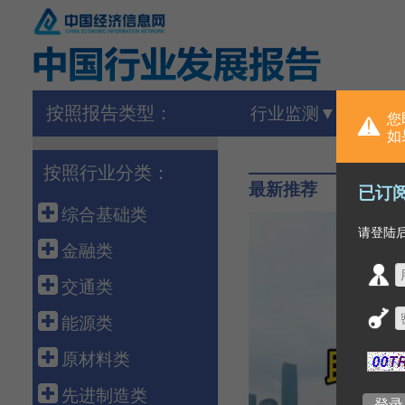
按照报告类型：
行业监测
您
如
按照行业分类：
最新推荐
已订
综合基础类
请登陆
宏 观
金融类
外 贸
金 融
交通类
农 业
保 险
港 口
能源类
建 筑
债 券
高速铁路
石油天然气
原材料类
房 地 产
银行同业
公路运输
煤 炭
建 材
先进制造类
海洋经济