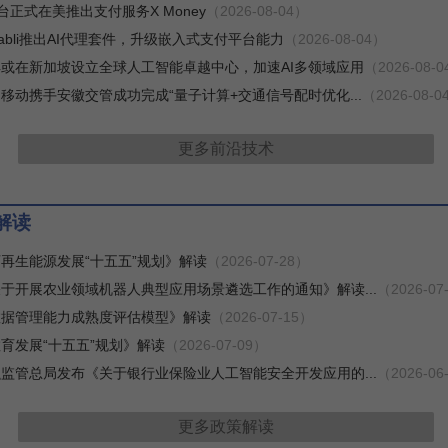
台正式在美推出支付服务X Money
（2026-08-04）
yabli推出AI代理套件，升级嵌入式支付平台能力
（2026-08-04）
或在新加坡设立全球人工智能卓越中心，加速AI多领域应用
（2026-08-
移动携手安徽交管成功完成“量子计算+交通信号配时优化...
（2026-08-0
更多
前沿技术
解读
再生能源发展“十五五”规划》解读
（2026-07-28）
于开展农业领域机器人典型应用场景遴选工作的通知》解读...
（2026-07
数据管理能力成熟度评估模型》解读
（2026-07-15）
育发展“十五五”规划》解读
（2026-07-09）
监管总局发布《关于银行业保险业人工智能安全开发应用的...
（2026-06
更多
政策解读