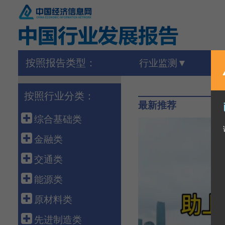
按照报告类型：
行业监测
按照行业分类：
最新推荐
综合基础类
宏 观
金融类
外 贸
金 融
交通类
农 业
保 险
港 口
能源类
建 筑
债 券
高速铁路
石油天然气
原材料类
房 地 产
银行同业
公路运输
煤 炭
建 材
先进制造类
海洋经济