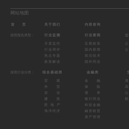
网站地图
首 页
关于我们
内容咨询
按照报告类型：
行业监测
行业要闻
公
月度监控
近期政策
公
行业周评
国内新闻
公
热点专题
前沿技术
政策解读
国外同业
按照行业分类：
综合基础类
金融类
宏 观
金 融
外 贸
保 险
高
农 业
债 券
公
建 筑
银行同业
航
房 地 产
科技金融
海洋经济
融资租赁
资产管理