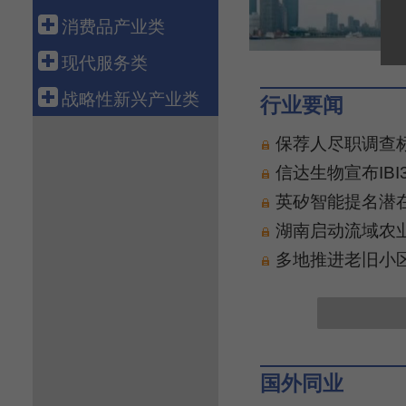
科技金融
航空运输
电 力
钢 铁
船 舶
消费品产业类
融资租赁
新 能 源
有 色
汽 车
轻工造纸
现代服务类
资产管理
核 电
石 化
机 械
纺织服装
批发零售
战略性新兴产业类
行业要闻
化 工
工程机械
医 药
电子商务
新 材 料
保荐人尽职调查
电力设备
食 品
物 流
生物产业
信达生物宣布IBI363
通信设备
智能家电
旅 游
绿色环保
英矽智能提名潜在“全
电子信息
养 老
高端装备
湖南启动流域农
健康医疗
数字创意
多地推进老旧小
教育培训
共享经济
文化传媒
新能源汽车
游戏产业
新一代信息技术
软件产业
国外同业