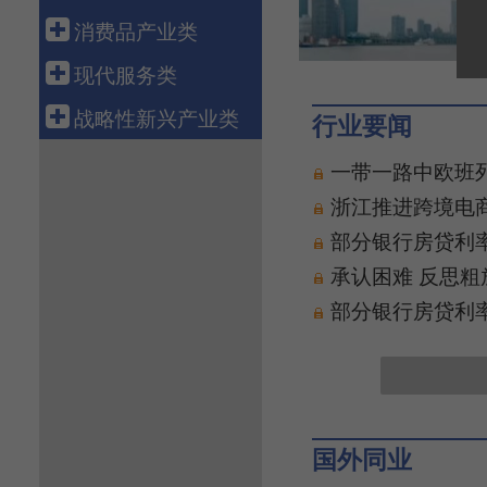
科技金融
航空运输
电 力
钢 铁
船 舶
消费品产业类
融资租赁
新 能 源
有 色
汽 车
轻工造纸
现代服务类
资产管理
核 电
石 化
机 械
纺织服装
批发零售
战略性新兴产业类
行业要闻
化 工
工程机械
医 药
电子商务
新 材 料
一带一路中欧班
电力设备
食 品
物 流
生物产业
浙江推进跨境电
通信设备
智能家电
旅 游
绿色环保
部分银行房贷利率
电子信息
养 老
高端装备
承认困难 反思粗
健康医疗
数字创意
部分银行房贷利率
教育培训
共享经济
文化传媒
新能源汽车
游戏产业
新一代信息技术
软件产业
国外同业