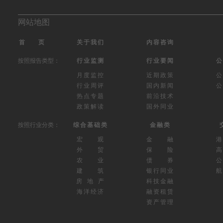
网站地图
首 页
关于我们
内容咨询
按照报告类型：
行业监测
行业要闻
公
月度监控
近期政策
公
行业周评
国内新闻
公
热点专题
前沿技术
政策解读
国外同业
按照行业分类：
综合基础类
金融类
宏 观
金 融
外 贸
保 险
高
农 业
债 券
公
建 筑
银行同业
航
房 地 产
科技金融
海洋经济
融资租赁
资产管理