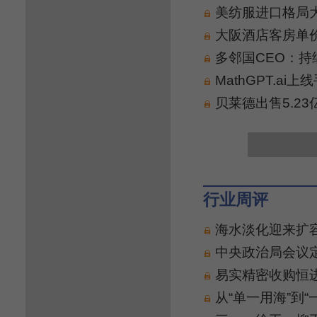
美纺服进口格局大
大阪酒店客房单价
多邻国CEO：持
MathGPT.a
贝莱德出售5.2
行业周评
海水淡化迎来扩
中央政治局会议
易实精密收购恒
从“单一用海”到