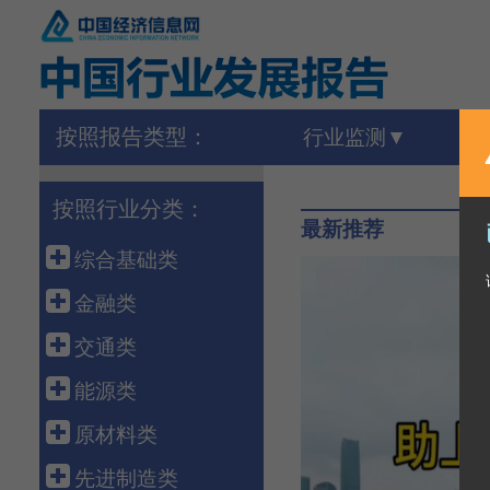
按照报告类型：
行业监测
按照行业分类：
最新推荐
综合基础类
宏 观
金融类
外 贸
金 融
交通类
农 业
保 险
港 口
能源类
建 筑
债 券
高速铁路
石油天然气
原材料类
房 地 产
银行同业
公路运输
煤 炭
建 材
先进制造类
海洋经济